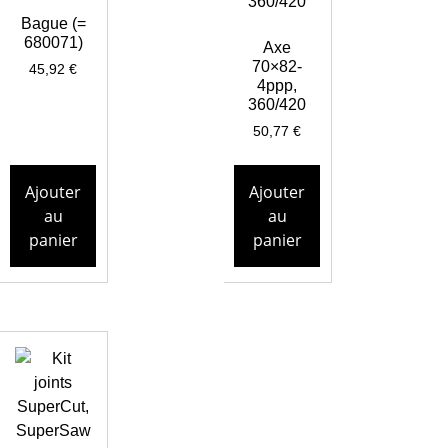
Bague (=
680071)
Axe
70×82-
45,92
€
4ppp,
360/420
50,77
€
Ajouter
Ajouter
au
au
panier
panier