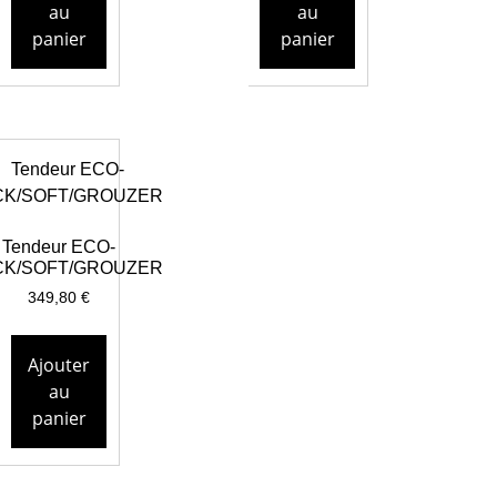
au
au
panier
panier
Tendeur ECO-
CK/SOFT/GROUZER
349,80
€
Ajouter
au
panier