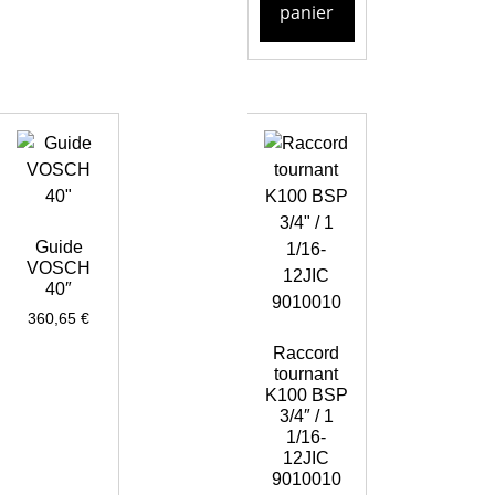
panier
Guide
VOSCH
40″
360,65
€
Raccord
tournant
K100 BSP
3/4″ / 1
1/16-
12JIC
9010010