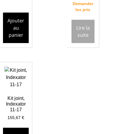
Demander
les prix
Ajouter
au
Lire la
panier
suite
Kit joint,
Indexator
11-17
155,67
€