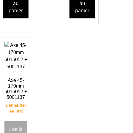
au
au
panier
panier
Axe 45-
170mm
5016052 +
5001137
Demander
les prix
Lire la