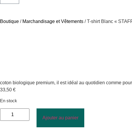
Boutique
/
Marchandisage et Vêtements
/ T-shirt Blanc « STA
coton biologique premium, il est idéal au quotidien comme pou
33,50
€
En stock
Ajouter au panier