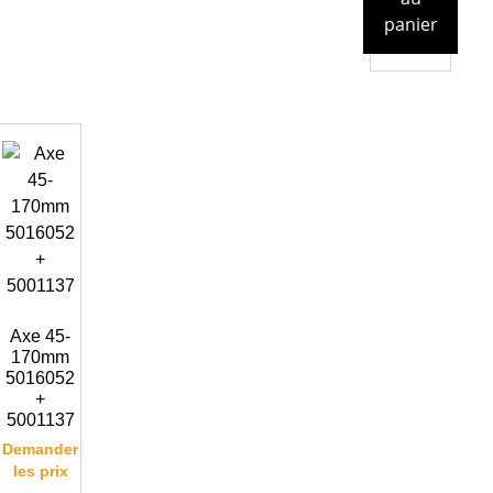
panier
Axe 45-
170mm
5016052
+
5001137
Demander
les prix