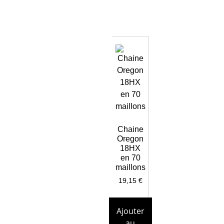
Chaine
Oregon
18HX
en 70
maillons
19,15
€
Ajouter
au