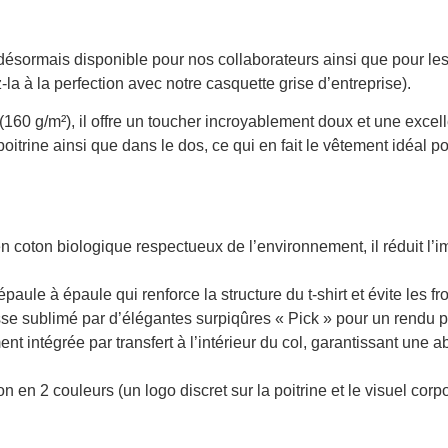
: désormais disponible pour nos collaborateurs ainsi que pour les
la à la perfection avec notre casquette grise d’entreprise).
160 g/m²), il offre un toucher incroyablement doux et une excell
itrine ainsi que dans le dos, ce qui en fait le vêtement idéal pou
oton biologique respectueux de l’environnement, il réduit l’im
paule à épaule qui renforce la structure du t-shirt et évite les
isse sublimé par d’élégantes surpiqûres « Pick » pour un rendu 
ement intégrée par transfert à l’intérieur du col, garantissant u
 en 2 couleurs (un logo discret sur la poitrine et le visuel corp