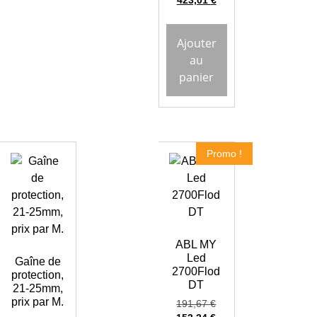
423,01
€
Ajouter
au
panier
Promo !
ABL MY
Led
Gaîne de
2700Flod
protection,
DT
21-25mm,
prix par M.
191,67
€