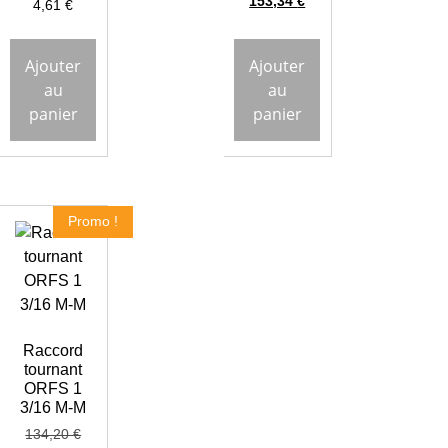
153,34
€
4,61
€
Ajouter
Ajouter
au
au
panier
panier
Promo !
Raccord
tournant
ORFS 1
3/16 M-M
134,20
€