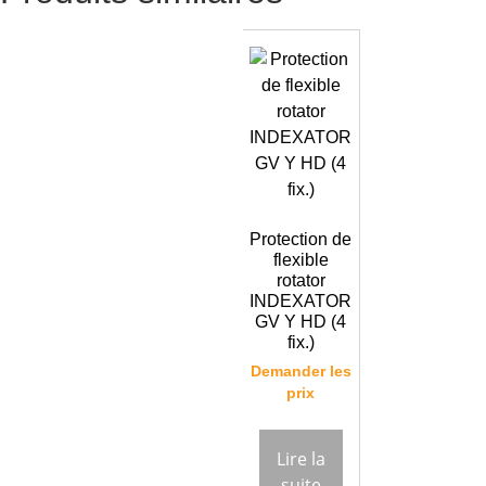
Protection de
flexible
rotator
INDEXATOR
GV Y HD (4
fix.)
Demander les
prix
Lire la
suite