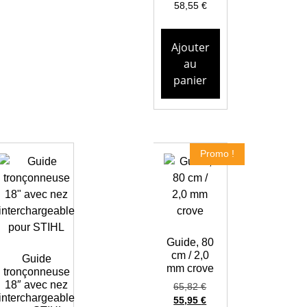
58,55
€
Ajouter
au
panier
Promo !
Guide, 80
cm / 2,0
Guide
mm crove
tronçonneuse
18″ avec nez
65,82
€
interchargeable
55,95
€