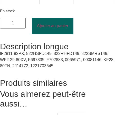
En stock
Ajouter au panier
Description longue
IF2811-82PX, 822HSFD149, 822RHFD149, 822SMRS149,
WF2-29-80XV, F697335, F702883, 0065971, 00081146, KF28-
80TN, 2J14772, 1221703545
Produits similaires
Vous aimerez peut-être
aussi…