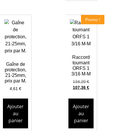
Promo !
Raccord
tournant
Gaîne de
ORFS 1
protection,
3/16 M-M
21-25mm,
prix par M.
134,20
€
107,36
€
4,61
€
Ajouter
Ajouter
au
au
panier
panier