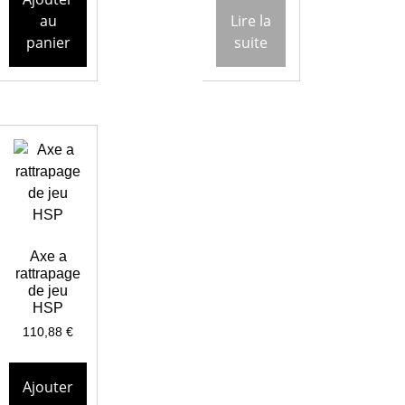
au
Lire la
panier
suite
Axe a
rattrapage
de jeu
HSP
110,88
€
Ajouter