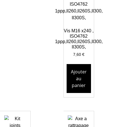
Vis M16 x240 ,
ISO4762
1ppp,II260,II260S,II300,
II300S,
7,60
€
Ajouter
au
panier