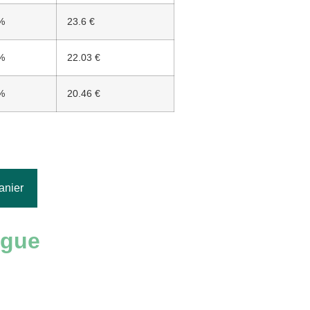
%
23.6 €
%
22.03 €
%
20.46 €
anier
ngue