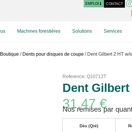
EMPLOI
CONTACT
ous
Machines forestières
Solutions
Services
Boutique
/
Dents pour disques de coupe
/ Dent Gilbert 2 HT w/s
Reference: Q10713T
Dent Gilbert
31,47
€
Nos remises par quant
Dès (Qté)
R