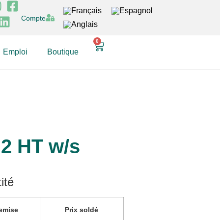
Compte
0
Emploi
Boutique
 2 HT w/s
ité
emise
Prix soldé