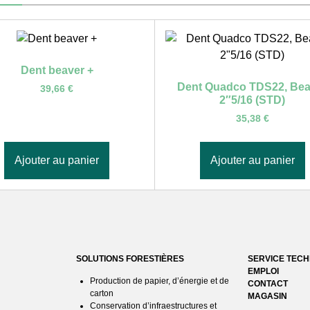
Dent beaver +
Dent Quadco TDS22, Bea
39,66
€
2″5/16 (STD)
35,38
€
Ajouter au panier
Ajouter au panier
SOLUTIONS FORESTIÈRES
SERVICE TEC
EMPLOI
Production de papier, d’énergie et de
CONTACT
carton
MAGASIN
Conservation d’infraestructures et