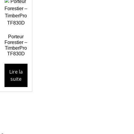
Porteur
Forestier –
TimberPro
TF830D
Lire la
suite