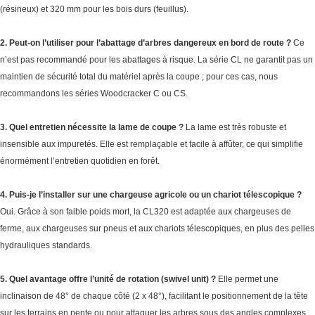
(résineux) et 320 mm pour les bois durs (feuillus).
2. Peut-on l’utiliser pour l’abattage d’arbres dangereux en bord de route ?
Ce
n’est pas recommandé pour les abattages à risque. La série CL ne garantit pas un
maintien de sécurité total du matériel après la coupe ; pour ces cas, nous
recommandons les séries Woodcracker C ou CS.
3. Quel entretien nécessite la lame de coupe ?
La lame est très robuste et
insensible aux impuretés. Elle est remplaçable et facile à affûter, ce qui simplifie
énormément l’entretien quotidien en forêt.
4. Puis-je l’installer sur une chargeuse agricole ou un chariot télescopique ?
Oui. Grâce à son faible poids mort, la CL320 est adaptée aux chargeuses de
ferme, aux chargeuses sur pneus et aux chariots télescopiques, en plus des pelles
hydrauliques standards.
5. Quel avantage offre l’unité de rotation (swivel unit) ?
Elle permet une
inclinaison de 48° de chaque côté (2 x 48°), facilitant le positionnement de la tête
sur les terrains en pente ou pour attaquer les arbres sous des angles complexes.