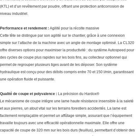
(KTL) et d’un revêtement par poudre, offrant une protection anticorrosion de
niveau industriel.
Performance et rendement :
Agilité pour la récolte massive
Cette tête se distingue par son agilité sur le chantier, grâce à une connexion
simple sur l’attache de la machine avec un angle de montage optimisé. La CL320
offre diverses options pour maximiser la productivité : du système Autospeed pour
des cycles de coupe plus rapides sur les bois fins, au collecteur optionnel qui
permet de regrouper plusieurs tiges avant de les déposer. Son système
hydraulique est conçu pour des débits compris entre 70 et 150 l/min, garantissant
une opération fluide et puissante.
Qualité de coupe et polyvalence :
La précision du Hardox®
Le mécanisme de coupe intègre une lame haute résistance insensible à la saleté
et aux pierres, un atout vital sur les terrains forestiers accidentés. La lame est
facilement remplaçable et permet un affûtage simple, assurant que l’équipement
travaille toujours avec une efficacité opérationnelle maximale. Elle offre une
capacité de coupe de 320 mm sur les bois durs (feuillus), permettant d’obtenir des