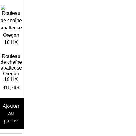
Rouleau
de chaîne
abatteuse
Oregon
18 HX
411,78
€
Ajouter
au
panier