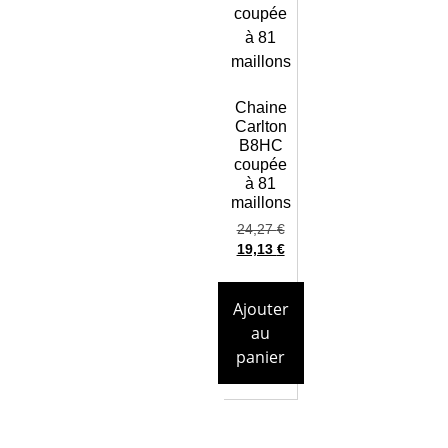
Chaine
Carlton
B8HC
coupée
à 81
maillons
24,27
€
19,13
€
Ajouter
au
panier