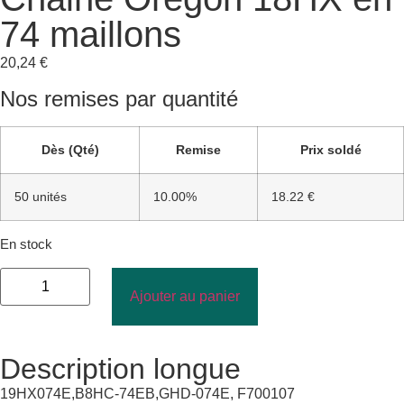
74 maillons
20,24
€
Nos remises par quantité
Dès (Qté)
Remise
Prix soldé
50 unités
10.00%
18.22 €
En stock
Ajouter au panier
Description longue
19HX074E,B8HC-74EB,GHD-074E, F700107