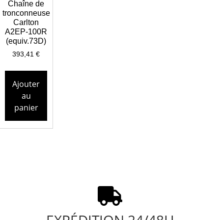
Chaîne de
tronconneuse
Carlton
A2EP-100R
(equiv.73D)
393,41
€
Ajouter
au
panier
EXPÉDITION 24/48H