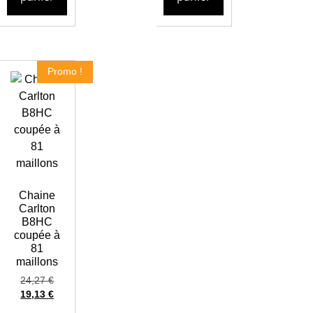
Promo !
Chaine
Carlton
B8HC
coupée à
81
maillons
24,27
€
19,13
€