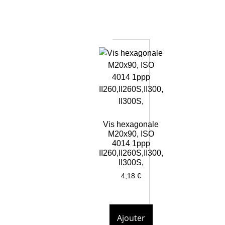
Vis hexagonale
M20x90, ISO
4014 1ppp
II260,II260S,II300,
II300S,
4,18
€
Ajouter