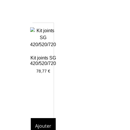
Kit joints SG
420/520/720
78,77
€
Ajouter