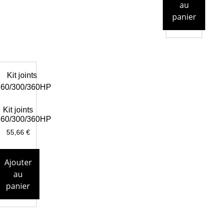
au
panier
Kit joints
60/300/360HP
55,66
€
Ajouter
au
panier