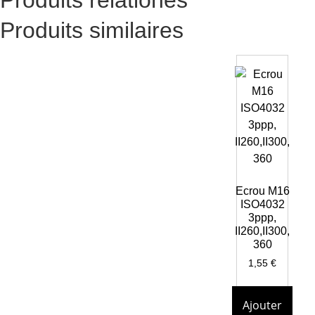
Produits similaires
Ecrou M16
ISO4032
3ppp,
II260,II300,
360
1,55
€
Ajouter