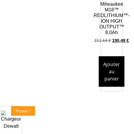
Milwaukee
M18™
REDLITHIUM™-
ION HIGH
OUTPUT™
8.0Ah
211,64
€
190,48
€
Ajouter
au
panier
Promo !