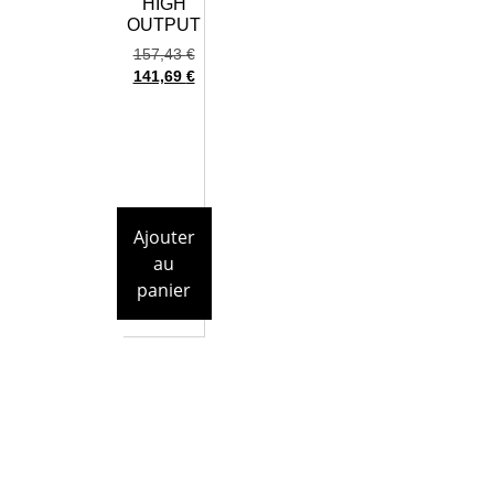
HIGH
OUTPUT
157,43
€
141,69
€
Ajouter
au
panier