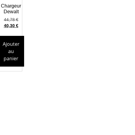
Chargeur
Dewalt
44,78
€
40,30
€
Ajouter
au
panier