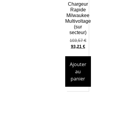
Chargeur
Rapide
Milwaukee
Multivoltage
(sur
secteur)
103,57
€
93,21
€
Ajouter
au
panier