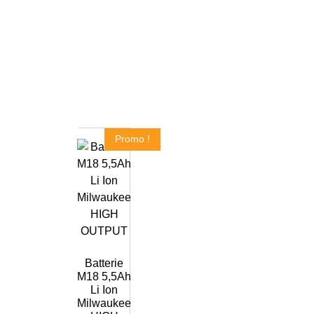
Promo !
Batterie
M18 5,5Ah
Li Ion
Milwaukee