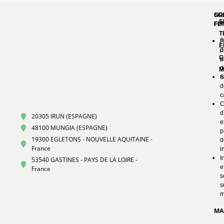
GR
SO
S
FP
FO
T
À
P
E
p
d
C
d
p
n
d
M
S
e
d
c
C
d
20305 IRUN (ESPAGNE)
e
48100 MUNGIA (ESPAGNE)
p
19300 EGLETONS - NOUVELLE AQUITAINE -
d
France
i
I
53540 GASTINES - PAYS DE LA LOIRE -
e
France
s
s
m
MA