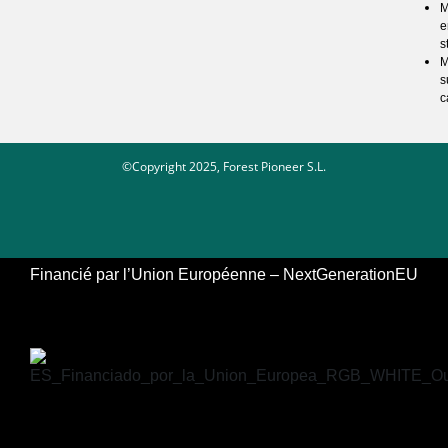
M
e
s
M
s
c
©Copyright 2025, Forest Pioneer S.L.
Financié par l’Union Européenne – NextGenerationEU