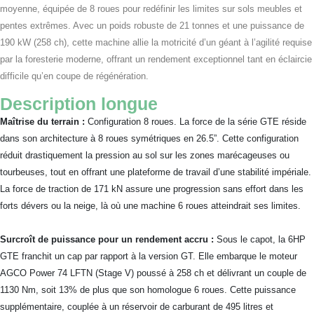
moyenne, équipée de 8 roues pour redéfinir les limites sur sols meubles et
pentes extrêmes. Avec un poids robuste de 21 tonnes et une puissance de
190 kW (258 ch), cette machine allie la motricité d’un géant à l’agilité requise
par la foresterie moderne, offrant un rendement exceptionnel tant en éclaircie
difficile qu’en coupe de régénération.
Description longue
Maîtrise du terrain :
Configuration 8 roues. La force de la série GTE réside
dans son architecture à 8 roues symétriques en 26.5”. Cette configuration
réduit drastiquement la pression au sol sur les zones marécageuses ou
tourbeuses, tout en offrant une plateforme de travail d’une stabilité impériale.
La force de traction de 171 kN assure une progression sans effort dans les
forts dévers ou la neige, là où une machine 6 roues atteindrait ses limites.
Surcroît de puissance pour un rendement accru :
Sous le capot, la 6HP
GTE franchit un cap par rapport à la version GT. Elle embarque le moteur
AGCO Power 74 LFTN (Stage V) poussé à 258 ch et délivrant un couple de
1130 Nm, soit 13% de plus que son homologue 6 roues. Cette puissance
supplémentaire, couplée à un réservoir de carburant de 495 litres et