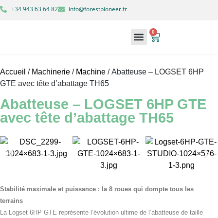
+34 943 63 64 82
info@forestpioneer.fr
0
À propos de nous
Machines forestières
Mon compte
Accueil
/
Machinerie
/
Machine
/ Abatteuse – LOGSET 6HP
GTE avec tête d’abattage TH65
Abatteuse – LOGSET 6HP GTE
avec tête d’abattage TH65
Stabilité maximale et puissance : la 8 roues qui dompte tous les
terrains
La Logset 6HP GTE représente l’évolution ultime de l’abatteuse de taille