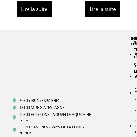
Lire la suite
Lire la suite
GR
SO
S
FP
FO
T
À
P
E
p
d
C
d
p
n
d
M
S
e
d
c
C
d
20305 IRUN (ESPAGNE)
e
48100 MUNGIA (ESPAGNE)
p
19300 EGLETONS - NOUVELLE AQUITAINE -
d
France
i
I
53540 GASTINES - PAYS DE LA LOIRE -
e
France
s