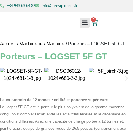
+34 943 63 64 82
info@forestpioneer.fr
0
À propos de nous
Machines forestières
Mon compte
Accueil
/
Machinerie
/
Machine
/ Porteurs – LOGSET 5F GT
Porteurs – LOGSET 5F GT
Le tout-terrain de 12 tonnes : agilité et portance supérieure
Le Logset 5F GT est le porteur le plus polyvalent de la gamme moyenne,
conçu pour combler l’écart entre les éclaircies légères et le débardage en
conditions difficiles. Avec une capacité de charge portée à 12 tonnes et,
point crucial, équipé de grandes roues de 26.5 pouces (contrairement aux