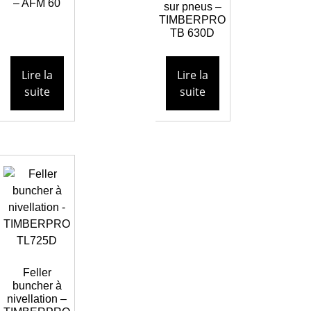
– AFM 60
sur pneus –
TIMBERPRO
TB 630D
Lire la
Lire la
suite
suite
Feller
buncher à
nivellation –