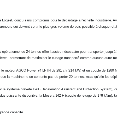
me Logset, conçu sans compromis pour le débardage à l’échelle industrielle.
trepreneurs qui doivent sortir le plus gros volume de bois possible à chaque rot
 opérationnel de 24 tonnes offre l’assise nécessaire pour transporter jusqu
 mètres, permettant de maximiser le cubage transporté comme aucune autre ma
r le moteur AGCO Power 74 LFTN de 291 ch (214 kW) et un couple de 1280 Nm.
t que la machine ne se contente pas de porter 20 tonnes, mais qu’elle les dép
par le système breveté DeX (Deceleration Assistant and Protection System), qu
plus puissante disponible, la Mesera 142 F (couple de levage de 178 kNm), tai
grande capacité.