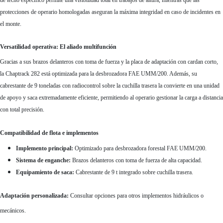
de techo específico permite una visibilidad total en trabajos de altura, mientras que las
protecciones de operario homologadas aseguran la máxima integridad en caso de incidentes en
el monte.
Versatilidad operativa: El aliado multifunción
Gracias a sus brazos delanteros con toma de fuerza y la placa de adaptación con cardan corto,
la Chaptrack 282 está optimizada para la
desbrozadora FAE UMM/200
. Además, su
cabrestante de 9 toneladas
con radiocontrol sobre la cuchilla trasera la convierte en una unidad
de apoyo y saca extremadamente eficiente, permitiendo al operario gestionar la carga a distancia
con total precisión.
Compatibilidad de flota e implementos
Implemento principal:
Optimizado para desbrozadora forestal FAE UMM/200.
Sistema de enganche:
Brazos delanteros con toma de fuerza de alta capacidad.
Equipamiento de saca:
Cabrestante de 9 t integrado sobre cuchilla trasera.
Adaptación personalizada:
Consultar opciones para otros implementos hidráulicos o
mecánicos.