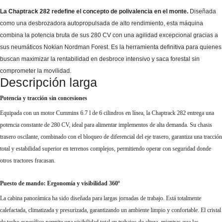
La
Chaptrack 282
redefine el concepto de polivalencia en el monte.
Diseñada
como una desbrozadora autopropulsada de alto rendimiento, esta máquina
combina la potencia bruta de sus
280 CV
con una agilidad excepcional gracias a
sus neumáticos
Nokian Nordman Forest
. Es la herramienta definitiva para quienes
buscan maximizar la rentabilidad en desbroce intensivo y saca forestal sin
comprometer la movilidad.
Descripción larga
Potencia y tracción sin concesiones
Equipada con un motor
Cummins 6.7 l de 6 cilindros en línea
, la Chaptrack 282 entrega una
potencia constante de
280 CV
, ideal para alimentar implementos de alta demanda. Su chasis
trasero oscilante, combinado con el bloqueo de diferencial del eje trasero, garantiza una tracción
total y estabilidad superior en terrenos complejos, permitiendo operar con seguridad donde
otros tractores fracasan.
Puesto de mando: Ergonomía y visibilidad 360º
La cabina panorámica ha sido diseñada para largas jornadas de trabajo. Está totalmente
calefactada, climatizada y presurizada
, garantizando un ambiente limpio y confortable. El cristal