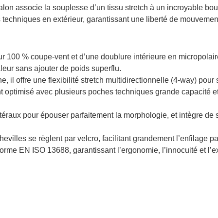
n associe la souplesse d’un tissu stretch à un incroyable boucli
ns techniques en extérieur, garantissant une liberté de mouvement
ur 100 % coupe-vent et d’une doublure intérieure en micropolaire
aleur sans ajouter de poids superflu.
 il offre une flexibilité stretch multidirectionnelle (4-way) pour
optimisé avec plusieurs poches techniques grande capacité et sé
atéraux pour épouser parfaitement la morphologie, et intègre de 
evilles se règlent par velcro, facilitant grandement l’enfilage 
norme EN ISO 13688, garantissant l’ergonomie, l’innocuité et l’