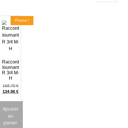
Promo !
Raccord
tournant
R 3/4 M-
H
168,70
€
134,96
€
Ajouter
au
panier